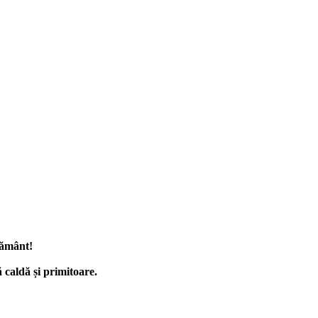
egământ!
ă caldă și primitoare.