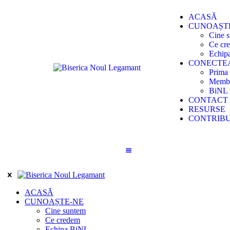
ACASĂ
CUNOAȘT
Cine 
Ce cr
Echip
CONECTE
Prima 
Memb
BiNL 
CONTACT
RESURSE
CONTRIBU
ACASĂ
CUNOAȘTE-NE
Cine suntem
Ce credem
Echipa BiNL