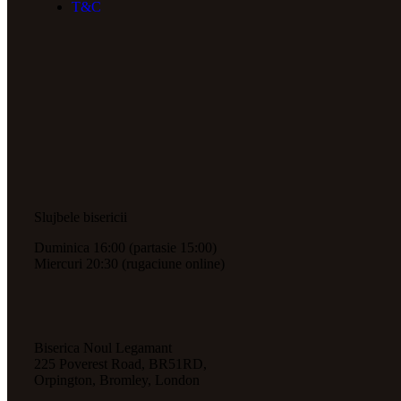
T&C
Slujbele bisericii
Duminica 16:00 (partasie 15:00)
Miercuri 20:30 (rugaciune online)
Biserica Noul Legamant
225 Poverest Road, BR51RD,
Orpington, Bromley, London