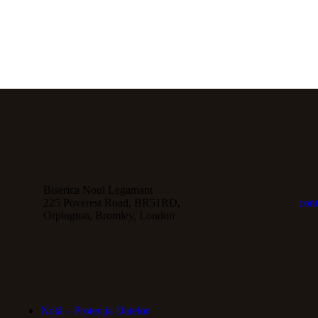
Biserica Noul Legamant
225 Poverest Road, BR51RD,
con
Orpington, Bromley, London
Notă – Protecția Datelor