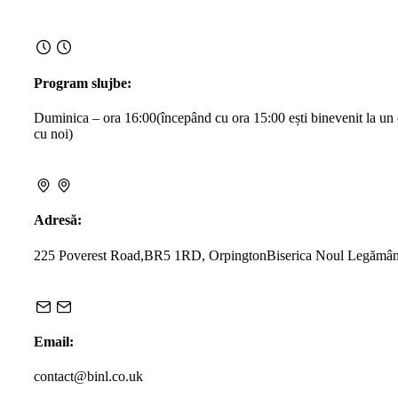
Program slujbe:
Duminica – ora 16:00
(începând cu ora 15:00 ești binevenit la un
cu noi)
Adresă:
225 Poverest Road,
BR5 1RD, Orpington
Biserica Noul Legămân
Email:
contact@binl.co.uk