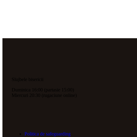
Slujbele bisericii
Duminica 16:00 (partasie 15:00)
Miercuri 20:30 (rugaciune online)
Politica de safeguarding