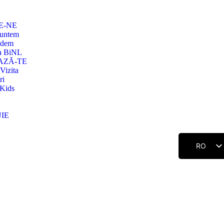
E-NE
suntem
edem
a BiNL
AZĂ-TE
Vizita
ri
Kids
IE
RO
EN