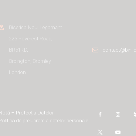
Biserica Noul Legamant
225 Poverest Road,
BR51RD,
contact@binl.
Orpington, Bromley,
London
Notă – Protecția Datelor
Politica de prelucrare a datelor personale