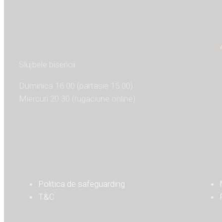
Slujbele bisericii
Duminica 16:00 (partasie 15:00)
Miercuri 20:30 (rugaciune online)
Politica de safeguarding
T&C