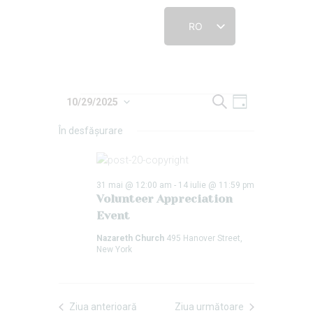
RO
ACASĂ
C
N
N
10/29/2025
Z
a
S
i
CUNOAȘTE-NE
a
u
a
e
În desfășurare
t
v
CONECTEAZĂ-TE
ă
l
v
i
CONTACT
e
i
g
c
RESURSE
31 mai @ 12:00 am
-
14 iulie @ 11:59 pm
g
a
t
Volunteer Appreciation
CONTRIBUIE
r
e
a
Event
a
e
r
Nazareth Church
495 Hanover Street,
z
î
New York
e
ă
n
d
î
v
a
i
n
t
Ziua anterioară
Ziua următoare