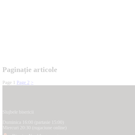
Paginație articole
Page
1
Page
2
>
Slujbele bisericii
Duminica 16:00 (partasie 15:00)
Miercuri 20:30 (rugaciune online)