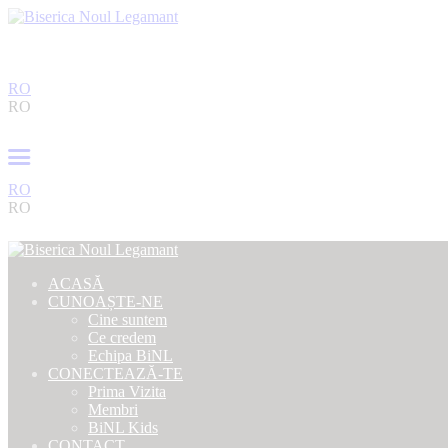
RO
RO
RO
RO
ACASĂ
CUNOAȘTE-NE
Cine suntem
Ce credem
Echipa BiNL
CONECTEAZĂ-TE
Prima Vizita
Membri
BiNL Kids
CONTACT