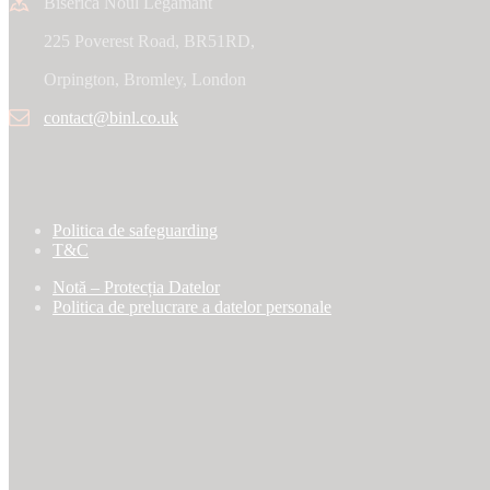
Biserica Noul Legamant
225 Poverest Road, BR51RD,
Orpington, Bromley, London
contact@binl.co.uk
Politica de safeguarding
T&C
Notă – Protecția Datelor
Politica de prelucrare a datelor personale