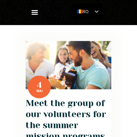
RO
ACASĂ
CUNOAȘTE-NE
CONECTEAZĂ-TE
4
CONTACT
MAI
RESURSE
Meet the group of
CONTRIBUIE
our volunteers for
the summer
mission programs