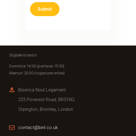
Slujbele bisericii
Duminica 16:00 (partasie 15:00)
Miercuri 20:30 (rugaciune online)
Biserica Noul Legamant
225 Poverest Road, BR51RD,
Orpington, Bromley, London
contact@binl.co.uk