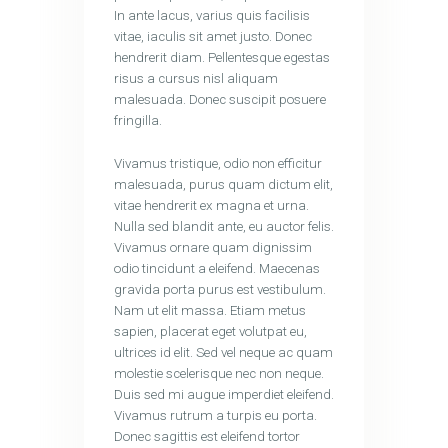
In ante lacus, varius quis facilisis
vitae, iaculis sit amet justo. Donec
hendrerit diam. Pellentesque egestas
risus a cursus nisl aliquam
malesuada. Donec suscipit posuere
fringilla.
Vivamus tristique, odio non efficitur
malesuada, purus quam dictum elit,
vitae hendrerit ex magna et urna.
Nulla sed blandit ante, eu auctor felis.
Vivamus ornare quam dignissim
odio tincidunt a eleifend. Maecenas
gravida porta purus est vestibulum.
Nam ut elit massa. Etiam metus
sapien, placerat eget volutpat eu,
ultrices id elit. Sed vel neque ac quam
molestie scelerisque nec non neque.
Duis sed mi augue imperdiet eleifend.
Vivamus rutrum a turpis eu porta.
Donec sagittis est eleifend tortor